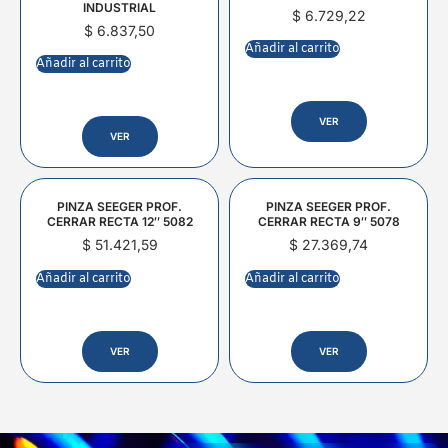
INDUSTRIAL
$
6.729,22
$
6.837,50
Añadir al carrito
Añadir al carrito
VER
VER
PINZA SEEGER PROF.
PINZA SEEGER PROF.
CERRAR RECTA 12″ 5082
CERRAR RECTA 9″ 5078
$
51.421,59
$
27.369,74
Añadir al carrito
Añadir al carrito
VER
VER