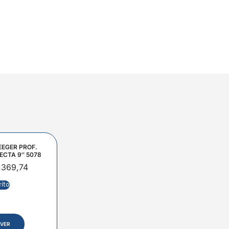
EEGER PROF.
ECTA 9″ 5078
.369,74
rito
VER