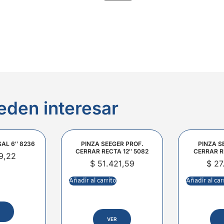
eden interesar
SAL 6″ 8236
PINZA SEEGER PROF.
PINZA S
CERRAR RECTA 12″ 5082
CERRAR R
9,22
$
51.421,59
$
27
Añadir al carrito
Añadir al car
VER