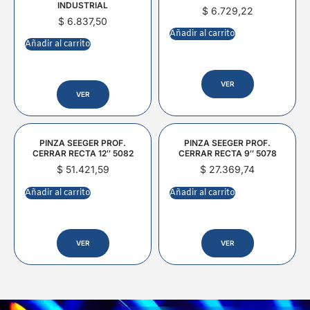
INDUSTRIAL
$
6.729,22
$
6.837,50
Añadir al carrito
Añadir al carrito
VER
VER
PINZA SEEGER PROF.
PINZA SEEGER PROF.
CERRAR RECTA 12″ 5082
CERRAR RECTA 9″ 5078
$
51.421,59
$
27.369,74
Añadir al carrito
Añadir al carrito
VER
VER