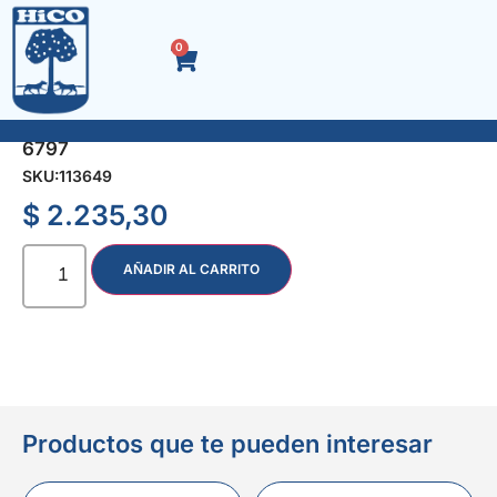
0
ADAPTADOR 1/4″ HEXAG. x 1/4″ MACHO 100 mm.
6797
SKU:
113649
$
2.235,30
AÑADIR AL CARRITO
Productos que te pueden interesar