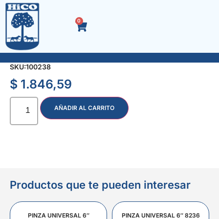
0
ADAPTADOR 1/4″ H x 3/8″ M 3765
SKU:
100238
$
1.846,59
AÑADIR AL CARRITO
Productos que te pueden interesar
PINZA UNIVERSAL 6″
PINZA UNIVERSAL 6″ 8236