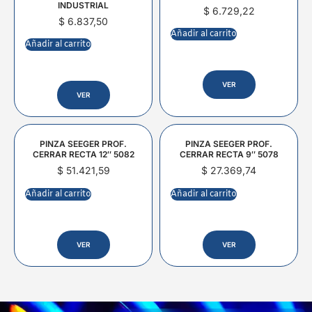
INDUSTRIAL
$
6.729,22
$
6.837,50
Añadir al carrito
Añadir al carrito
VER
VER
PINZA SEEGER PROF.
PINZA SEEGER PROF.
CERRAR RECTA 12″ 5082
CERRAR RECTA 9″ 5078
$
51.421,59
$
27.369,74
Añadir al carrito
Añadir al carrito
VER
VER