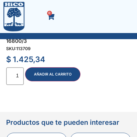
0
ACOPLE RAPIDO REPAR. MANGUERA 3/4″
16800/3
SKU:
113709
$
1.425,34
AÑADIR AL CARRITO
Productos que te pueden interesar