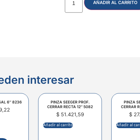
AÑADIR AL CARRITO
eden interesar
SAL 6″ 8236
PINZA SEEGER PROF.
PINZA S
CERRAR RECTA 12″ 5082
CERRAR R
9,22
$
51.421,59
$
27
Añadir al carrito
Añadir al car