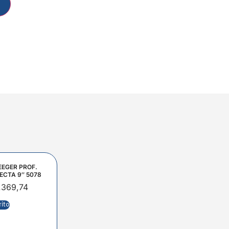
EEGER PROF.
ECTA 9″ 5078
.369,74
rito