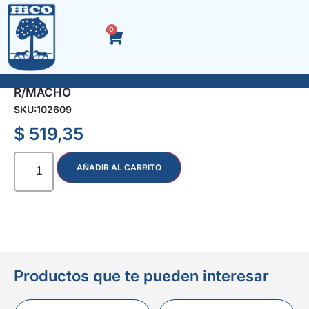
0
ACOPLE RAP. CONECTOR P/MANGUERA 1/2
R/MACHO
SKU:
102609
$
519,35
AÑADIR AL CARRITO
Productos que te pueden interesar