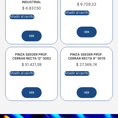
INDUSTRIAL
$
6.729,22
$
6.837,50
Añadir al carrito
Añadir al carrito
VER
VER
PINZA SEEGER PROF.
PINZA SEEGER PROF.
CERRAR RECTA 12″ 5082
CERRAR RECTA 9″ 5078
$
51.421,59
$
27.369,74
Añadir al carrito
Añadir al carrito
VER
VER