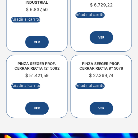
INDUSTRIAL
$
6.729,22
$
6.837,50
Añadir al carrito
Añadir al carrito
VER
VER
PINZA SEEGER PROF.
PINZA SEEGER PROF.
CERRAR RECTA 12″ 5082
CERRAR RECTA 9″ 5078
$
51.421,59
$
27.369,74
Añadir al carrito
Añadir al carrito
VER
VER