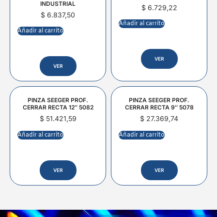
INDUSTRIAL
$
6.729,22
$
6.837,50
Añadir al carrito
Añadir al carrito
VER
VER
PINZA SEEGER PROF.
PINZA SEEGER PROF.
CERRAR RECTA 12″ 5082
CERRAR RECTA 9″ 5078
$
51.421,59
$
27.369,74
Añadir al carrito
Añadir al carrito
VER
VER