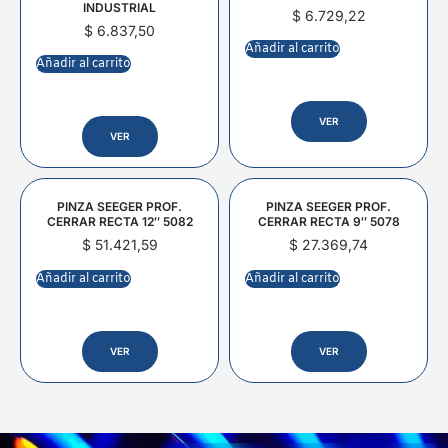
INDUSTRIAL
$
6.729,22
$
6.837,50
Añadir al carrito
Añadir al carrito
VER
VER
PINZA SEEGER PROF.
PINZA SEEGER PROF.
CERRAR RECTA 12″ 5082
CERRAR RECTA 9″ 5078
$
51.421,59
$
27.369,74
Añadir al carrito
Añadir al carrito
VER
VER