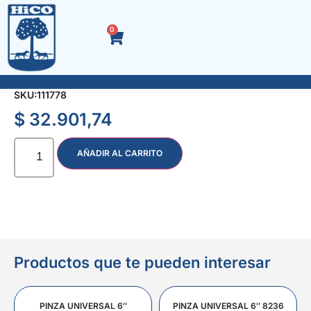
0
ACCES. P/MINI TORNO x 118 Pzas. 9999210
SKU:
111778
$
32.901,74
AÑADIR AL CARRITO
Productos que te pueden interesar
PINZA UNIVERSAL 6″
PINZA UNIVERSAL 6″ 8236