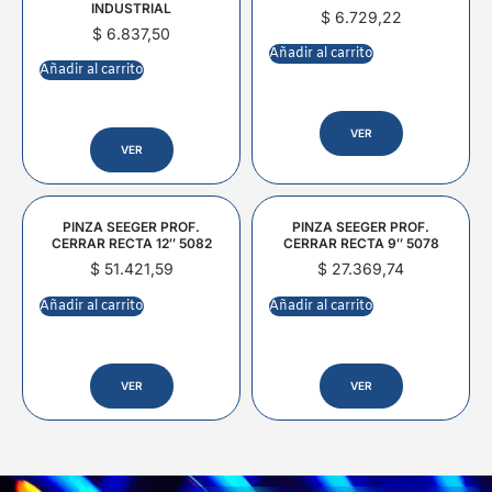
INDUSTRIAL
$
6.729,22
$
6.837,50
Añadir al carrito
Añadir al carrito
VER
VER
PINZA SEEGER PROF.
PINZA SEEGER PROF.
CERRAR RECTA 12″ 5082
CERRAR RECTA 9″ 5078
$
51.421,59
$
27.369,74
Añadir al carrito
Añadir al carrito
VER
VER