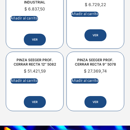
INDUSTRIAL
$
6.729,22
$
6.837,50
Añadir al carrito
Añadir al carrito
VER
VER
PINZA SEEGER PROF.
PINZA SEEGER PROF.
CERRAR RECTA 12″ 5082
CERRAR RECTA 9″ 5078
$
51.421,59
$
27.369,74
Añadir al carrito
Añadir al carrito
VER
VER