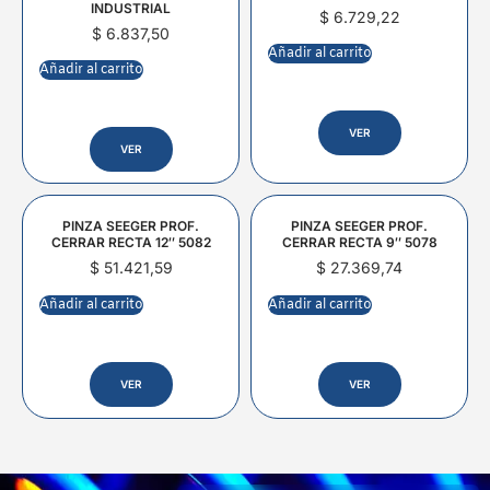
INDUSTRIAL
$
6.729,22
$
6.837,50
Añadir al carrito
Añadir al carrito
VER
VER
PINZA SEEGER PROF.
PINZA SEEGER PROF.
CERRAR RECTA 12″ 5082
CERRAR RECTA 9″ 5078
$
51.421,59
$
27.369,74
Añadir al carrito
Añadir al carrito
VER
VER