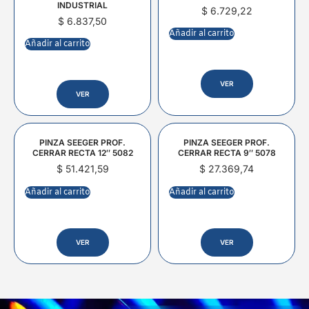
INDUSTRIAL
$
6.729,22
$
6.837,50
Añadir al carrito
Añadir al carrito
VER
VER
PINZA SEEGER PROF.
PINZA SEEGER PROF.
CERRAR RECTA 12″ 5082
CERRAR RECTA 9″ 5078
$
51.421,59
$
27.369,74
Añadir al carrito
Añadir al carrito
VER
VER