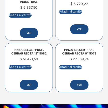
INDUSTRIAL
$
6.729,22
$
6.837,50
Añadir al carrito
Añadir al carrito
VER
VER
PINZA SEEGER PROF.
PINZA SEEGER PROF.
CERRAR RECTA 12″ 5082
CERRAR RECTA 9″ 5078
$
51.421,59
$
27.369,74
Añadir al carrito
Añadir al carrito
VER
VER