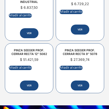
INDUSTRIAL
$
6.729,22
$
6.837,50
Añadir al carrito
Añadir al carrito
VER
VER
PINZA SEEGER PROF.
PINZA SEEGER PROF.
CERRAR RECTA 12″ 5082
CERRAR RECTA 9″ 5078
$
51.421,59
$
27.369,74
Añadir al carrito
Añadir al carrito
VER
VER