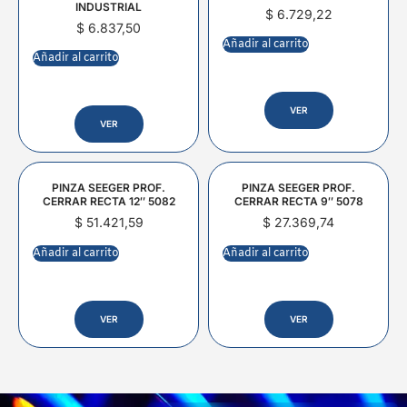
INDUSTRIAL
$
6.729,22
$
6.837,50
Añadir al carrito
Añadir al carrito
VER
VER
PINZA SEEGER PROF.
PINZA SEEGER PROF.
CERRAR RECTA 12″ 5082
CERRAR RECTA 9″ 5078
$
51.421,59
$
27.369,74
Añadir al carrito
Añadir al carrito
VER
VER