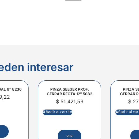
eden interesar
SAL 6″ 8236
PINZA SEEGER PROF.
PINZA S
CERRAR RECTA 12″ 5082
CERRAR R
9,22
$
51.421,59
$
27
Añadir al carrito
Añadir al car
VER