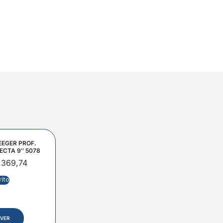
EEGER PROF.
ECTA 9″ 5078
.369,74
rito
VER