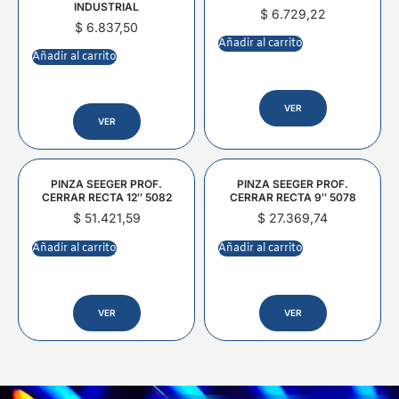
INDUSTRIAL
$
6.729,22
$
6.837,50
Añadir al carrito
Añadir al carrito
VER
VER
PINZA SEEGER PROF.
PINZA SEEGER PROF.
CERRAR RECTA 12″ 5082
CERRAR RECTA 9″ 5078
$
51.421,59
$
27.369,74
Añadir al carrito
Añadir al carrito
VER
VER