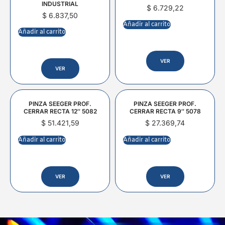
INDUSTRIAL
$
6.729,22
$
6.837,50
Añadir al carrito
Añadir al carrito
VER
VER
PINZA SEEGER PROF.
PINZA SEEGER PROF.
CERRAR RECTA 12″ 5082
CERRAR RECTA 9″ 5078
$
51.421,59
$
27.369,74
Añadir al carrito
Añadir al carrito
VER
VER