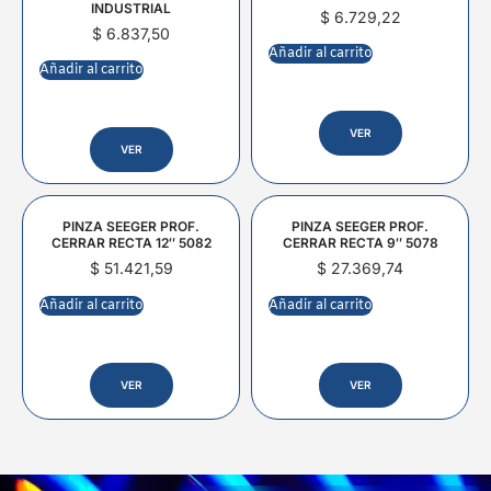
INDUSTRIAL
$
6.729,22
$
6.837,50
Añadir al carrito
Añadir al carrito
VER
VER
PINZA SEEGER PROF.
PINZA SEEGER PROF.
CERRAR RECTA 12″ 5082
CERRAR RECTA 9″ 5078
$
51.421,59
$
27.369,74
Añadir al carrito
Añadir al carrito
VER
VER