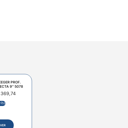
EEGER PROF.
ECTA 9″ 5078
.369,74
rito
VER