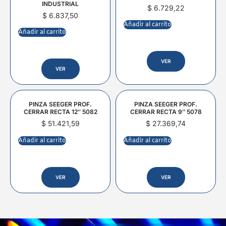
INDUSTRIAL
$
6.729,22
$
6.837,50
Añadir al carrito
Añadir al carrito
VER
VER
PINZA SEEGER PROF.
PINZA SEEGER PROF.
CERRAR RECTA 12″ 5082
CERRAR RECTA 9″ 5078
$
51.421,59
$
27.369,74
Añadir al carrito
Añadir al carrito
VER
VER