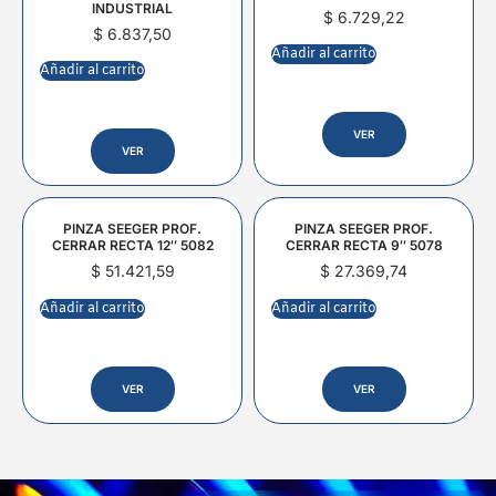
INDUSTRIAL
$
6.729,22
$
6.837,50
Añadir al carrito
Añadir al carrito
VER
VER
PINZA SEEGER PROF.
PINZA SEEGER PROF.
CERRAR RECTA 12″ 5082
CERRAR RECTA 9″ 5078
$
51.421,59
$
27.369,74
Añadir al carrito
Añadir al carrito
VER
VER