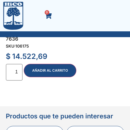
0
FRESA P/MOLDURA CLASICA 1/4 x 1.3/8 x 11/16″
7636
SKU:
106175
$
14.522,69
AÑADIR AL CARRITO
Productos que te pueden interesar