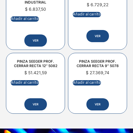
INDUSTRIAL
$
6.729,22
$
6.837,50
Añadir al carrito
Añadir al carrito
VER
VER
PINZA SEEGER PROF.
PINZA SEEGER PROF.
CERRAR RECTA 12″ 5082
CERRAR RECTA 9″ 5078
$
51.421,59
$
27.369,74
Añadir al carrito
Añadir al carrito
VER
VER